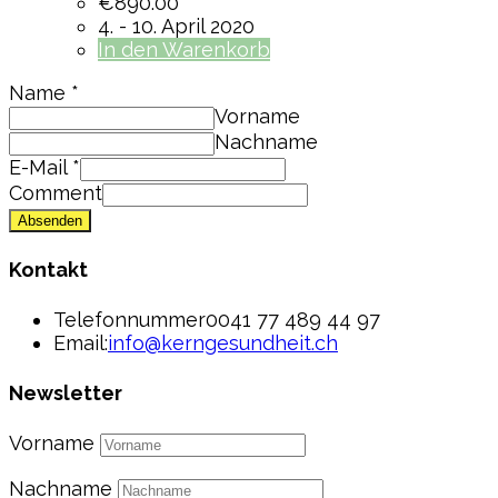
€
890.00
4. - 10. April 2020
In den Warenkorb
Name
*
Vorname
Nachname
E-Mail
*
Comment
Absenden
Kontakt
Telefonnummer
0041 77 489 44 97
Email:
info@kerngesundheit.ch
Newsletter
Vorname
Nachname