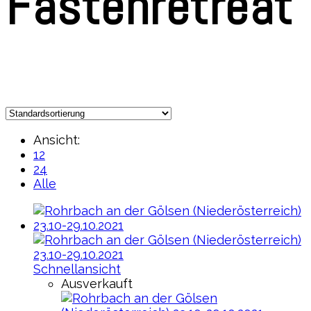
Fastenretreat
Ansicht:
12
24
Alle
Schnellansicht
Ausverkauft